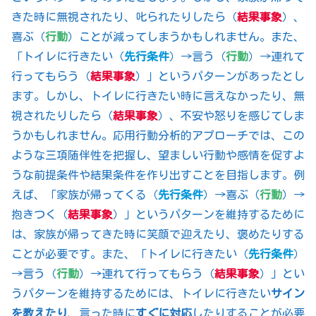
きた時に無視されたり、叱られたりしたら（
結果事象
）、
喜ぶ（
行動
）ことが減ってしまうかもしれません。また、
「トイレに行きたい（
先行条件
）→言う（
行動
）→連れて
行ってもらう（
結果事象
）」というパターンがあったとし
ます。しかし、トイレに行きたい時に言えなかったり、無
視されたりしたら（
結果事象
）、不安や怒りを感じてしま
うかもしれません。応用行動分析的アプローチでは、この
ような三項随伴性を把握し、望ましい行動や感情を促すよ
うな前提条件や結果条件を作り出すことを目指します。例
えば、「家族が帰ってくる（
先行条件
）→喜ぶ（
行動
）→
抱きつく（
結果事象
）」というパターンを維持するために
は、家族が帰ってきた時に笑顔で迎えたり、褒めたりする
ことが必要です。また、「トイレに行きたい（
先行条件
）
→言う（
行動
）→連れて行ってもらう（
結果事象
）」とい
うパターンを維持するためには、トイレに行きたい
サイン
を教えたり
、言った時に
すぐに対応
したりすることが必要