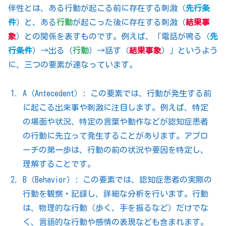
伴性とは、ある行動が起こる前に存在する刺激（
先行条
件
）と、ある
行動
が起こった後に存在する刺激（
結果事
象
）との関係を表すものです。例えば、「電話が鳴る（
先
行条件
）→出る（
行動
）→話す（
結果事象
）」というよう
に、三つの要素が連なっています。
A（Antecedent）: この要素では、行動が発生する前
に起こる出来事や刺激に注目します。例えば、特定
の場面や状況、特定の言葉や動作などが認知症患者
の行動に先立って発生することがあります。アプロ
ーチの第一歩は、行動の前の状況や要因を特定し、
理解することです。
B（Behavior）: この要素では、認知症患者の実際の
行動を観察・記録し、詳細な分析を行います。行動
は、物理的な行動（歩く、手を振るなど）だけでな
く、言語的な行動や感情の表現なども含まれます。