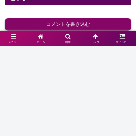
コメントを書き込む
メニュー
ホーム
検索
トップ
サイドバー
ホーム
老後の健康と医療・福祉
老化現象・特性・
心理など
【Good Age】終活の準備と豊かな老後のために知っ
ておきたい暮らしのヒント
ホーム
プライバシーポリシー
FAQ
リンク集
西暦・和暦・干支・年齢・長寿
家族はどう向き合う？高齢ドライ