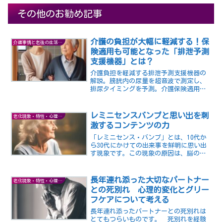
その他のお勧め記事
介護の負担が大幅に軽減する！保
介護事情と老後の生活の知恵
険適用も可能となった「排泄予測
支援機器」とは？
介護負担を軽減する排泄予測支援機器の
解説。膀胱内の尿量を超音波で測定し、
排尿タイミングを予測。介護保険適用が
開始され、多くの方が利用可能に。技術
進歩により、より使いやすい製品が期
待。介護現場での導入を検討してみてく
レミニセンスバンプと思い出を刺
老化現象・特性・心理など
ださい。
激するコンテンツの力
「レミニセンス・バンプ」とは、10代か
ら30代にかけての出来事を鮮明に思い出
す現象です。この現象の原因は、脳の成
熟度や、社会的な活動の増加、感情的な
つながりの深さなど、いくつかの要因が
考えられます。レミニセンス・バンプ
長年連れ添った大切なパートナー
老化現象・特性・心理など
は、人々のアイデンティティ形成や自己
との死別れ 心理的変化とグリー
評価に重要な役割を果たす可能性があり
フケアについて考える
ます。
長年連れ添ったパートナーとの死別れは
とてもつらいものです。 死別れを経験