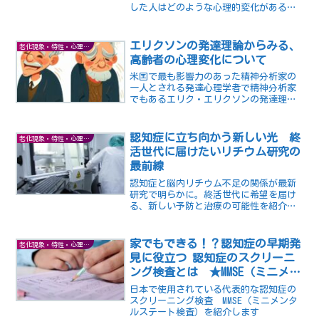
した人はどのような心理的変化があるの
か？自分や周囲はどのように対応すべき
か？この記事では、パートナーとの死別
れに伴う心理的変化とグリーフケア（悲
エリクソンの発達理論からみる、
老化現象・特性・心理など
嘆ケア）について考えます。
高齢者の心理変化について
米国で最も影響力のあった精神分析家の
一人とされる発達心理学者で精神分析家
でもあるエリク・エリクソンの発達理論
から老年期に焦点を当て、幸せな老後の
実現に向けて高齢者の心理的な関わり方
も学びます。
認知症に立ち向かう新しい光 終
老化現象・特性・心理など
活世代に届けたいリチウム研究の
最前線
認知症と脳内リチウム不足の関係が最新
研究で明らかに。終活世代に希望を届け
る、新しい予防と治療の可能性を紹介し
ます
家でもできる！？認知症の早期発
老化現象・特性・心理など
見に役立つ 認知症のスクリーニ
ング検査とは ★MMSE（ミニメン
タルステート検査）篇
日本で使用されている代表的な認知症の
スクリーニング検査 MMSE（ミニメンタ
ルステート検査）を紹介します