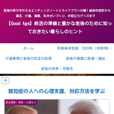
老後の幸せを叶えるエンディングノートとライフプランの鍵！経済的安定から
婚活、介護、健康、生きがいづくり、お役立ちグッズまで
【Good Age】終活の準備と豊かな老後のために知っ
ておきたい暮らしのヒント
ホーム
年齢等早見表 2026年（令和8年） 2027年（令和9年）
介護事情と老後の生活の知恵
老後の健康と医療・福祉
老後の未来・可能性
PR
認知症の人への心理支援、対応方法を学ぶ
老化現象・特性・心理など