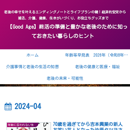
老後の幸せを叶えるエンディングノートとライフプランの鍵！経済的安定から
婚活、介護、健康、生きがいづくり、お役立ちグッズまで
【Good Age】終活の準備と豊かな老後のために知っ
ておきたい暮らしのヒント
ホーム
年齢等早見表 2026年（令和8年） 2027年（令和9年）
介護事情と老後の生活の知恵
老後の健康と医療・福祉
老後の未来・可能性
2024-04
70歳を過ぎてから吉本興業の新人
年齢に囚われない生き方