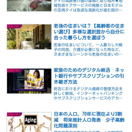
タイの高齢者介護の課題と取り組み★地
域包括ケアサービスの発展と日本モデル
の活用タイは急速な高齢化が進む国の一
つです。2018年の高齢化率（65歳以上の
人口が総人口に占める割合）は約12%で、
2022年には14%を超えると予測されてい
老後の住まいは？【高齢者の住ま
老後の備え
ます。高...
い選び】多様な選択肢から自分に
合った暮らし方を選ぼう
老後の住まいについて、一人暮らしや親
子の同居、介護が必要になった時など、
さまざまなシーンから老後の住まいの選
択肢やメリット・デメリットについて、
準備すべきことなどについて解説しま
す。
家族のためのデジタル終活 ネッ
老後の備え
ト銀行やサブスクリプションの引
き継ぎ方法
終活におけるデジタル資産の整理方法を
詳しく解説。インターネットバンキング
やサブスクリプションサービスのアカウ
ント情報を家族がスムーズに引き継ぐた
めの準備ガイド。家族が困らないように
するための具体的なステップと安全な情
日本の人口、70年に現在より3割
老後の備え
報保管方法をご紹介します。
減 将来推計人口発表 少子高齢
化問題深刻