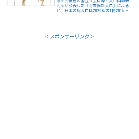
厚生労働省の国立社会保障・人口問題研
究所が公表した「将来推計人口」による
と、日本の総人口は2020年の1億2615万
人でしたが、少子高齢化の影響により、
70年には8700万人に落ち込む見込みで
す。外国人の入国超過数が増えたとして
も、人口減少...
＜スポンサーリンク＞