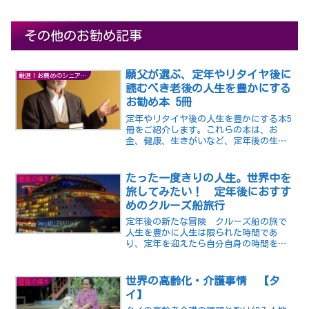
その他のお勧め記事
願父が選ぶ、定年やリタイヤ後に
厳選！お薦めのシニアグッズ
読むべき老後の人生を豊かにする
お勧め本 5冊
定年やリタイヤ後の人生を豊かにする本5
冊をご紹介します。これらの本は、お
金、健康、生きがいなど、定年後の生活
に必要な情報を網羅しています。ぜひ、
ご自身のライフプランを考える際に参考
にしてみてください。
たった一度きりの人生。世界中を
老後の備え
旅してみたい！ 定年後におすす
めのクルーズ船旅行
定年後の新たな冒険 クルーズ船の旅で
人生を豊かに人生は限られた時間であ
り、定年を迎えたら自分自身の時間を大
切に過ごしたいと思うものです。そこ
で、思い切って旅行に出かけることをお
勧めします。旅行は、新しい場所を訪れ
世界の高齢化・介護事情 【タ
老後の備え
ることで文化や習慣を学び、経...
イ】