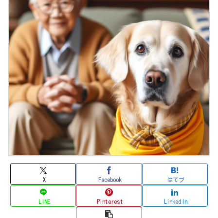
X
Facebook
はてブ
LINE
Pinterest
LinkedIn