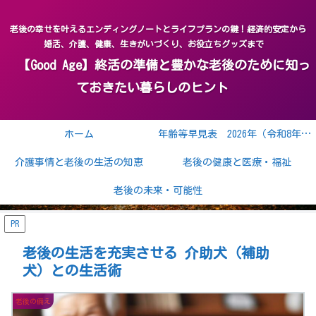
老後の幸せを叶えるエンディングノートとライフプランの鍵！経済的安定から
婚活、介護、健康、生きがいづくり、お役立ちグッズまで
【Good Age】終活の準備と豊かな老後のために知っ
ておきたい暮らしのヒント
ホーム
年齢等早見表 2026年（令和8年） 2027年（令和9年）
介護事情と老後の生活の知恵
老後の健康と医療・福祉
老後の未来・可能性
PR
老後の生活を充実させる 介助犬（補助
犬）との生活術
老後の備え