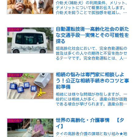
介助犬(補助犬）の利用条件、メリット、
デメリットについて概要お伝えします。
介助犬を飼うことで孤独感を軽減し、身
体的なサポートを受けることができる一
方で、費用や時間、心理的な負担なども
考慮すべき点があります。老後の生活を
自動運転技術─高齢化社会の新た
老後の備え
豊かにするために、介助犬との生活を検
な交通手段─実情とその可能性を
討する際の参考にしてください。
探る
超高齢化社会において、完全自動運転の
普及は多くの人々の期待と不安を抱かせ
るテーマです。完全自動運転とは、人間
の介入なしに車が自ら運転するシステム
のことで、交通事故の減少や高齢者や障
害者の移動支援などのメリットが期待さ
相続の悩みは専門家に相談しよ
老後の備え
れています。しかし、現在...
う！公正な相続手続きのコツと事
前準備
相続には様々な問題が存在しますが、一
般的には相続人が多く、遺産分割が困難
である場合が挙げられます。遺産分割協
議において、相続人間での意見の不一致
や対立が生じることもあります。また、
相続税の計算や支払いがどのように行わ
世界の高齢化・介護事情 【タ
老後の備え
れるのか分からない場合も...
イ】
タイの高齢者介護の課題と取り組み★地