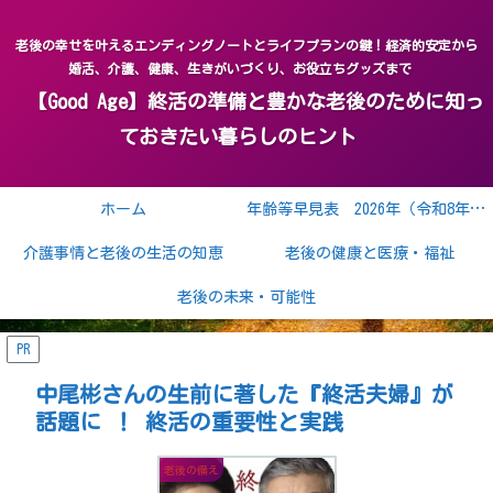
老後の幸せを叶えるエンディングノートとライフプランの鍵！経済的安定から
婚活、介護、健康、生きがいづくり、お役立ちグッズまで
【Good Age】終活の準備と豊かな老後のために知っ
ておきたい暮らしのヒント
ホーム
年齢等早見表 2026年（令和8年） 2027年（令和9年）
介護事情と老後の生活の知恵
老後の健康と医療・福祉
老後の未来・可能性
PR
中尾彬さんの生前に著した『終活夫婦』が
話題に ！ 終活の重要性と実践
老後の備え