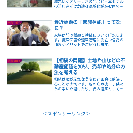
域包括ケアサービスの発展と日本モデル
の活用タイは急速な高齢化が進む国の一
つです。2018年の高齢化率（65歳以上の
人口が総人口に占める割合）は約12%で、
2022年には14%を超えると予測されてい
最近話題の「家族信託」ってな
老後の備え
ます。高...
に？
家族信託の種類と特徴について解説しま
す。資産保護や遺産管理に役立つ信託の
種類やメリットをご紹介します。
【相続の問題】土地や山などの不
老後の備え
動産価値を知り、売却や処分の方
法を考える
相続は親が元気なうちに計画的に解決す
ることが大切です。親の亡き後、子供た
ちの争いを避けたり、負の遺産として残
さない為にも、生前に相続の問題をクリ
アしておくことが大切です。専門業者に
相談することをお勧めします。
＜スポンサーリンク＞