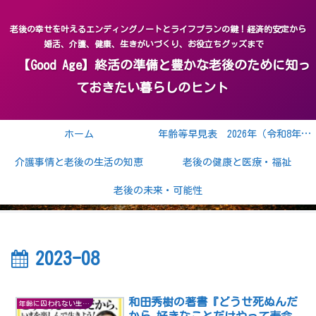
老後の幸せを叶えるエンディングノートとライフプランの鍵！経済的安定から
婚活、介護、健康、生きがいづくり、お役立ちグッズまで
【Good Age】終活の準備と豊かな老後のために知っ
ておきたい暮らしのヒント
ホーム
年齢等早見表 2026年（令和8年） 2027年（令和9年）
介護事情と老後の生活の知恵
老後の健康と医療・福祉
老後の未来・可能性
2023-08
和田秀樹の著書『どうせ死ぬんだ
年齢に囚われない生き方