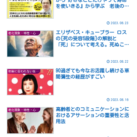
から 好きなことだけやって寿命
を使いきる』から学ぶ 老後の充
実した気持ちの持ち方
2023.08.23
エリザベス・キューブラー ロス
老化現象・特性・心理など
の[死の受容5段階]の解説と
「死」について考える。死ぬこと
は怖い事なのか？
2023.08.22
90過ぎても今なお活躍し続ける草
年齢に囚われない生き方
間彌生の経歴がすごい
2023.08.16
高齢者とのコミュニケーションに
老化現象・特性・心理など
おけるアサーションの重要性と活
用法