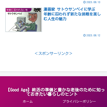
2023.08.13
漫画家 サトウサンペイに学ぶ
年齢に囚われない生き方
年齢に囚われず新たな挑戦を楽し
む人生の魅力
2023.08.12
＜スポンサーリンク＞
【Good Age】終活の準備と豊かな老後のために知っ
ておきたい暮らしのヒント
ホーム
プライバシーポリシー