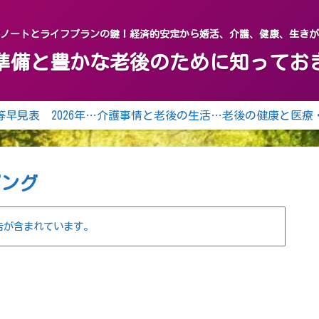
グノートとライフプランの鍵！経済的安定から婚活、介護、健康、生き
終活の準備と豊かな老後のために知って
年齢等早見表 2026年（令和8年） 2027年（令和9年）
介護事情と老後の生活の知恵
老後の健康と医療
ジング
告が含まれています。