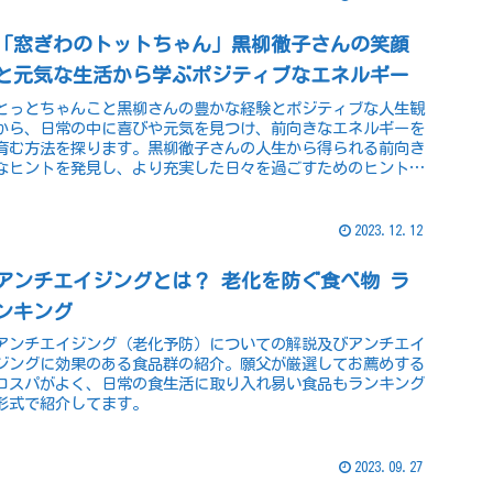
「窓ぎわのトットちゃん」黒柳徹子さんの笑顔
と元気な生活から学ぶポジティブなエネルギー
とっとちゃんこと黒柳さんの豊かな経験とポジティブな人生観
から、日常の中に喜びや元気を見つけ、前向きなエネルギーを
育む方法を探ります。黒柳徹子さんの人生から得られる前向き
なヒントを発見し、より充実した日々を過ごすためのヒントを
得ましょう。
2023.12.12
アンチエイジングとは？ 老化を防ぐ食べ物 ラ
ンキング
アンチエイジング（老化予防）についての解説及びアンチエイ
ジングに効果のある食品群の紹介。願父が厳選してお薦めする
コスパがよく、日常の食生活に取り入れ易い食品もランキング
形式で紹介してます。
2023.09.27