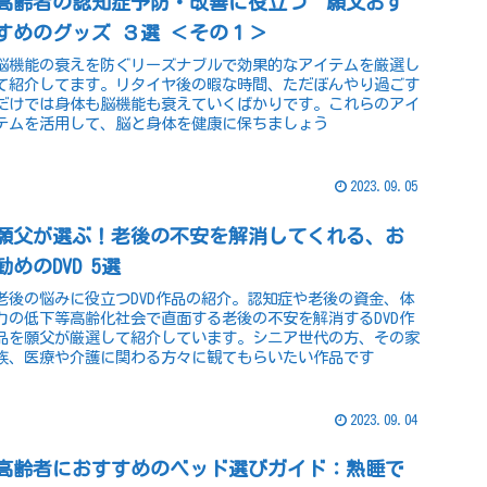
高齢者の認知症予防・改善に役立つ 願父おす
すめのグッズ ３選 ＜その１＞
脳機能の衰えを防ぐリーズナブルで効果的なアイテムを厳選し
て紹介してます。リタイヤ後の暇な時間、ただぼんやり過ごす
だけでは身体も脳機能も衰えていくばかりです。これらのアイ
テムを活用して、脳と身体を健康に保ちましょう
2023.09.05
願父が選ぶ！老後の不安を解消してくれる、お
勧めのDVD 5選
老後の悩みに役立つDVD作品の紹介。認知症や老後の資金、体
力の低下等高齢化社会で直面する老後の不安を解消するDVD作
品を願父が厳選して紹介しています。シニア世代の方、その家
族、医療や介護に関わる方々に観てもらいたい作品です
2023.09.04
高齢者におすすめのベッド選びガイド：熟睡で