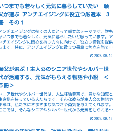
いつまでも若々しく元気に暮らしていたい 願
父が選ぶ アンチエイジングに役立つ厳選本 3
冊 その１
アンチエイジングは多くの人にとって重要なテーマです。誰も
がいつまでも若々しく、元気に暮らしたいと願っています。ア
ンチエイジングに関心を持つ方々に向けて、役立つ情報を提供
します。特に、アンチエイジングに役立つ書籍に焦点を当て、
厳選した3冊をご紹介いたします。
2023.09.19
願父が選ぶ！主人公のシニア世代やシルバー世
代が活躍する、元気がもらえる物語や小説 ＜
５冊＞
シニア世代やシルバー世代は、人生経験豊富で、豊かな知恵と
生き様を持っている人たちです。そんな彼らが主人公の物語や
小説は、私たちにさまざまな気づきや勇気を与えてくれます。
ここでは、そんなシニアやシルバー世代から元気をもらえる物
語や小説を5冊ご紹介します。
2023.09.12