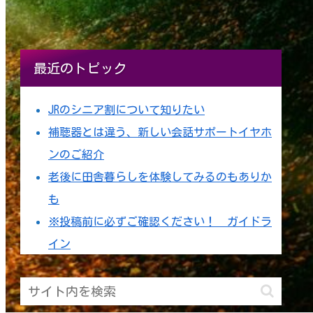
最近のトピック
JRのシニア割について知りたい
補聴器とは違う、新しい会話サポートイヤホ
ンのご紹介
老後に田舎暮らしを体験してみるのもありか
も
※投稿前に必ずご確認ください！ ガイドラ
イン