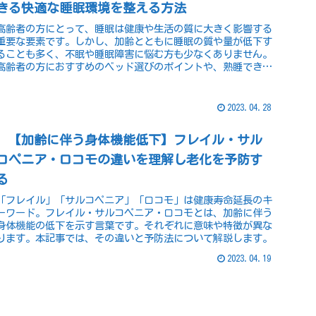
きる快適な睡眠環境を整える方法
高齢者の方にとって、睡眠は健康や生活の質に大きく影響する
重要な要素です。しかし、加齢とともに睡眠の質や量が低下す
ることも多く、不眠や睡眠障害に悩む方も少なくありません。
高齢者の方におすすめのベッド選びのポイントや、熟睡できる
快適な睡眠環境を整える方法をご紹介します。
2023.04.28
【加齢に伴う身体機能低下】フレイル・サル
コペニア・ロコモの違いを理解し老化を予防す
る
「フレイル」「サルコペニア」「ロコモ」は健康寿命延長のキ
ーワード。フレイル・サルコペニア・ロコモとは、加齢に伴う
身体機能の低下を示す言葉です。それぞれに意味や特徴が異な
ります。本記事では、その違いと予防法について解説します。
2023.04.19