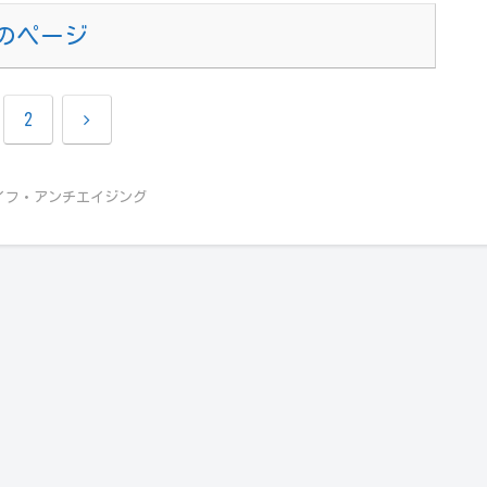
のページ
次
2
へ
イフ・アンチエイジング