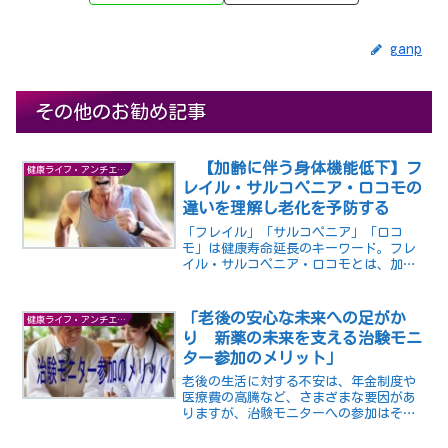
ganp
その他のお勧め記事
【加齢に伴う身体機能低下】フ
健康ライフ・アンチエイジング
レイル・サルコペニア・ロコモの
違いを理解し老化を予防する
「フレイル」「サルコペニア」「ロコ
モ」は健康寿命延長のキーワード。フレ
イル・サルコペニア・ロコモとは、加齢
に伴う身体機能の低下を示す言葉です。
それぞれに意味や特徴が異なります。本
記事では、その違いと予防法について解
「老後の安心な未来への足がか
健康ライフ・アンチエイジング
説します。
り 新薬の未来を支える治験モニ
ター参加のメリット」
老後の生活に対する不安は、年金制度や
医療費の高騰など、さまざまな要因があ
りますが、治験モニターへの参加はその
一つの解決策として考えられます。