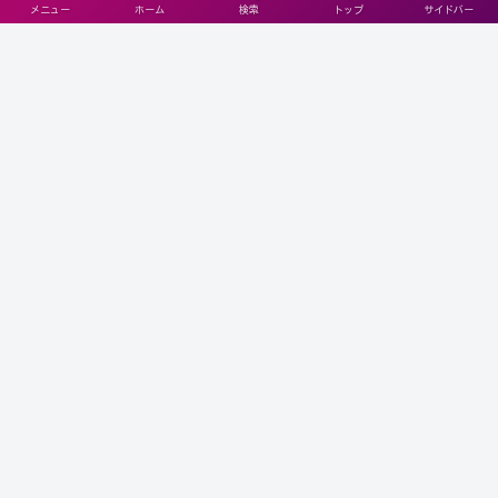
メニュー
ホーム
検索
トップ
サイドバー
軽量でコンパクトなデザインが魅力！高
齢者におすすめのシルバーカー・手押し
車
定年後のセカンドライフ、終活に役立つ
お勧めの資格や学びあれこれ