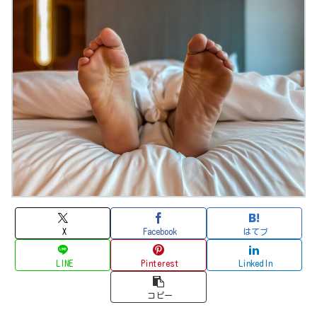
X
Facebook
はてブ
LINE
Pinterest
LinkedIn
コピー