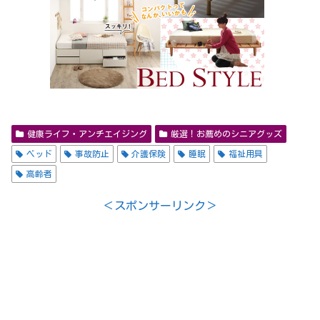
健康ライフ・アンチエイジング
厳選！お薦めのシニアグッズ
ベッド
事故防止
介護保険
睡眠
福祉用具
高齢者
＜スポンサーリンク＞