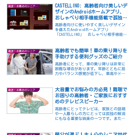
CASTELLINO: 高齢者向け美しいデ
厳選！お薦めのシニアグッズ
ザインのAndroidホームアプリ、
おしゃべり相手機能搭載で孤独感
を解消！？
高齢者向けに使いやすく美しいデザイン
を備えたAndroidホームアプリ
「CASTELLINO」 おしゃべり相手機能に
はOpenAIのChatGPT APIを使用し、自然
な会話を実現！スキュアモーフィックデ
ザインを採用したアイコンが特徴です。
高齢者でも簡単！車の乗り降りを
厳選！お薦めのシニアグッズ
手助けする便利グッズのご紹介
高齢者にとって、車の乗り降りは非常に
困難な場合があります。年齢とともに筋
力やバランス感覚が低下し、車高やドア
の位置などの問題もあり、乗り降りに苦
労される高齢者は多い様です。高齢者は
転倒や転落による怪我のリスクが高く、
大音量でお悩みの方必見！難聴で
厳選！お薦めのシニアグッズ
車の乗り降りに失敗すると...
お困りの高齢者・ご家族におすす
めのテレビスピーカー
高齢者にとってテレビは、家族との話題
や一人暮らしの方にとっては孤独の解消
にもなる重要な娯楽の一つです。また、
テレビを通じて社会情報を得ることで、
認知症予防にもつながります。高齢者に
とってテレビは、生活に欠かせないもの
願父が選ぶ！主人公のシニア世代