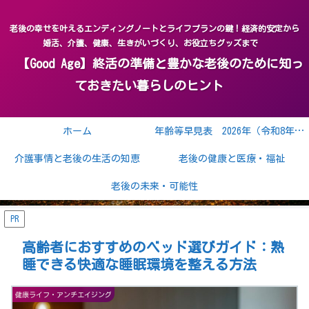
老後の幸せを叶えるエンディングノートとライフプランの鍵！経済的安定から
婚活、介護、健康、生きがいづくり、お役立ちグッズまで
【Good Age】終活の準備と豊かな老後のために知っ
ておきたい暮らしのヒント
ホーム
年齢等早見表 2026年（令和8年） 2027年（令和9年）
介護事情と老後の生活の知恵
老後の健康と医療・福祉
老後の未来・可能性
PR
高齢者におすすめのベッド選びガイド：熟
睡できる快適な睡眠環境を整える方法
健康ライフ・アンチエイジング