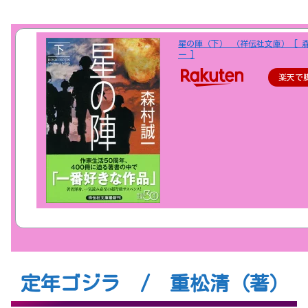
星の陣（下） （祥伝社文庫） [ 
一 ]
楽天で
定年ゴジラ / 重松清（著）