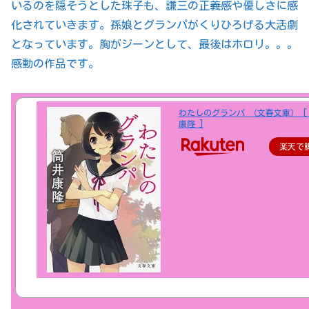
いるのを隠そうとした珠子も、謙三の正義感や優しさに感
化されていきます。孫娘とグランパがくりひろげる大活劇
となっています。胸がジーンとして、最後はホロリ。。。
感動の作品です。
わたしのグランパ （文春文庫） [
康隆 ]
楽天で