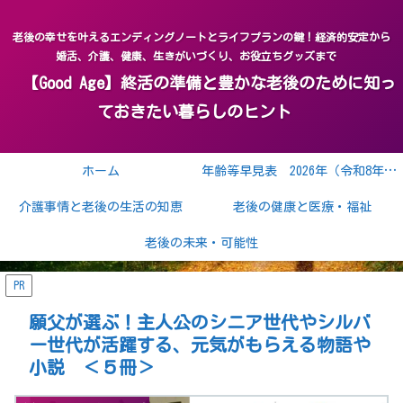
老後の幸せを叶えるエンディングノートとライフプランの鍵！経済的安定から
婚活、介護、健康、生きがいづくり、お役立ちグッズまで
【Good Age】終活の準備と豊かな老後のために知っ
ておきたい暮らしのヒント
ホーム
年齢等早見表 2026年（令和8年） 2027年（令和9年）
介護事情と老後の生活の知恵
老後の健康と医療・福祉
老後の未来・可能性
PR
願父が選ぶ！主人公のシニア世代やシルバ
ー世代が活躍する、元気がもらえる物語や
小説 ＜５冊＞