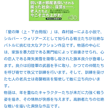
「星の陣（上・下合冊版）」は、森村誠一による小説で、
シルバー・ウォリアーズとして知られる戦士たちが壮絶な
バトルに挑む壮大なアクション作品です。物語の中心に
は、家族を暴力団である黒門組によって崩壊させられ、心
の恋人である降矢美雪を陵辱し殺された旗本良介が登場し
ます。良介は旧陸軍の武器を手に取り、かつての仲間たち
を呼び寄せて秩父で訓練を行います。そして、訓練を受け
た七人の老兵士は奇襲戦術を駆使して敵に立ち向かいま
す。
物語は、年を重ねたキャラクターたちが未だに力強く戦う
姿を描き、その情熱が快感を与えます。高齢者たちの壮絶
な戦いを描いた爽快な作品です。