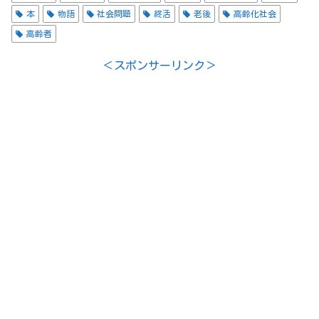
本
物語
社会問題
終活
老後
高齢化社会
高齢者
＜スポンサーリンク＞