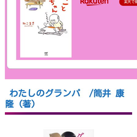
楽天で
わたしのグランパ /筒井 康
隆 (著)