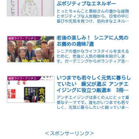
ぶポジティブなエネルギー
とっとちゃんこと黒柳さんの豊かな経験
とポジティブな人生観から、日常の中に
喜びや元気を見つけ、前向きなエネルギ
ーを育む方法を探ります。黒柳徹子さん
の人生から得られる前向きなヒントを発
見し、より充実した日々を過ごすための
老後の楽しみ！ シニアに人気の
健康ライフ・アンチエイジング
ヒントを得ましょう。
お薦めの趣味7選
シニアの豊かなライフスタイルを支える
ために、老後に人気の趣味を紹介しま
す。ガーデニングからボランティア活動
まで、シニアの方々が楽しめる多彩な趣
味を7つ厳選しました。心身をリフレッシ
ュし、新たな楽しみを見つけましょう！
いつまでも若々しく元気に暮らし
健康ライフ・アンチエイジング
ていたい 願父が選ぶ アンチエ
イジングに役立つ厳選本 3冊
その１
アンチエイジングは多くの人にとって重
要なテーマです。誰もがいつまでも若々
しく、元気に暮らしたいと願っていま
す。アンチエイジングに関心を持つ方々
に向けて、役立つ情報を提供します。特
に、アンチエイジングに役立つ書籍に焦
点を当て、厳選した3冊をご紹介いたしま
す。
＜スポンサーリンク＞