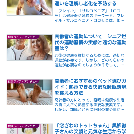
違いを理解し老化を予防する
「フレイル」「サルコペニア」「ロコ
モ」は健康寿命延長のキーワード。フレ
イル・サルコペニア・ロコモとは、加齢
に伴う身体機能の低下を示す言葉です。
それぞれに意味や特徴が異なります。本
記事では、その違いと予防法について解
高齢者の運動について シニア世
健康ライフ・アンチエイジング
説します。
代の運動習慣の実態と適切な運動
量は？
老後の健康を維持するためには、適切な
運動が必要です。しかし、どのくらいの
運動が必要なのでしょうか？そして、ど
んな運動が効果的なのでしょうか？この
記事では、老後の運動について調査結果
とWHO(世界保健機構）が推奨している適
高齢者におすすめのベッド選びガ
健康ライフ・アンチエイジング
切な運動量についてご紹介します。
イド：熟睡できる快適な睡眠環境
を整える方法
高齢者の方にとって、睡眠は健康や生活
の質に大きく影響する重要な要素です。
しかし、加齢とともに睡眠の質や量が低
下することも多く、不眠や睡眠障害に悩
む方も少なくありません。高齢者の方に
おすすめのベッド選びのポイントや、熟
「窓ぎわのトットちゃん」黒柳徹
健康ライフ・アンチエイジング
睡できる快適な睡眠環境を整える方法を
子さんの笑顔と元気な生活から学
ご紹介します。