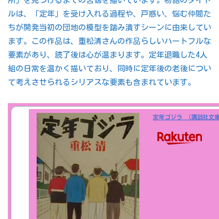
ルは、「定年」を受け入れる過程や、戸惑い、悩む仲間た
ちが開発当初の団地の模型を踏み潰すシーンに由来してい
ます。この作品は、重松清さんの作品らしいハートフルな
要素があり、読了後は心が温まります。定年退職した4人
組の日常を温かく描いており、同時に定年後の老後につい
て考えさせられるシリアスな要素も含まれています。
定年ゴジラ （講談社文庫）