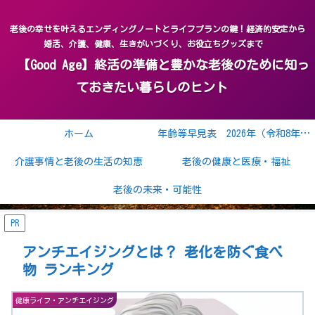
老後の幸せを叶えるエンディングノートとライフプランの鍵！経済的安定から
婚活、介護、健康、生きがいづくり、お役立ちグッズまで
【Good Age】終活の準備と豊かな老後のために知っ
ておきたい暮らしのヒント
ホーム
年齢等早見表 2026年（令和8年） 2027年（令和9年）
介護事情と老後の生活の知恵
老後の健康と医療・福祉
老後の未来・可能性
PR
アンチエイジングとは？ 老化を防ぐ食べ
物 ランキング
健康ライフ・アンチエイジング