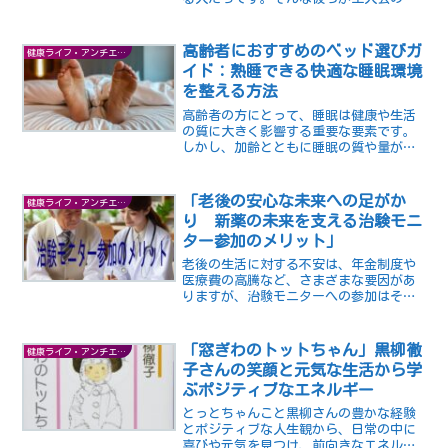
語や小説は、私たちにさまざまな気づき
や勇気を与えてくれます。ここでは、そ
んなシニアやシルバー世代から元気をも
高齢者におすすめのベッド選びガ
健康ライフ・アンチエイジング
らえる物語や小説を5冊ご紹介します。
イド：熟睡できる快適な睡眠環境
を整える方法
高齢者の方にとって、睡眠は健康や生活
の質に大きく影響する重要な要素です。
しかし、加齢とともに睡眠の質や量が低
下することも多く、不眠や睡眠障害に悩
む方も少なくありません。高齢者の方に
おすすめのベッド選びのポイントや、熟
「老後の安心な未来への足がか
健康ライフ・アンチエイジング
睡できる快適な睡眠環境を整える方法を
り 新薬の未来を支える治験モニ
ご紹介します。
ター参加のメリット」
老後の生活に対する不安は、年金制度や
医療費の高騰など、さまざまな要因があ
りますが、治験モニターへの参加はその
一つの解決策として考えられます。
「窓ぎわのトットちゃん」黒柳徹
健康ライフ・アンチエイジング
子さんの笑顔と元気な生活から学
ぶポジティブなエネルギー
とっとちゃんこと黒柳さんの豊かな経験
とポジティブな人生観から、日常の中に
喜びや元気を見つけ、前向きなエネルギ