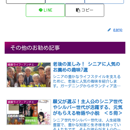
LINE
コピー
ganp
その他のお勧め記事
老後の楽しみ！ シニアに人気の
健康ライフ・アンチエイジング
お薦めの趣味7選
シニアの豊かなライフスタイルを支える
ために、老後に人気の趣味を紹介しま
す。ガーデニングからボランティア活動
まで、シニアの方々が楽しめる多彩な趣
味を7つ厳選しました。心身をリフレッシ
ュし、新たな楽しみを見つけましょう！
願父が選ぶ！主人公のシニア世代
健康ライフ・アンチエイジング
やシルバー世代が活躍する、元気
がもらえる物語や小説 ＜５冊＞
シニア世代やシルバー世代は、人生経験
豊富で、豊かな知恵と生き様を持ってい
る人たちです。そんな彼らが主人公の物