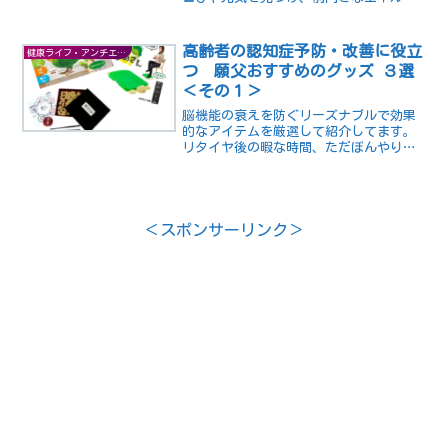
ーを育む方法を探ります。黒柳徹子さん
の人生から得られる前向きなヒントを発
見し、より充実した日々を過ごすための
高齢者の認知症予防・改善に役立
健康ライフ・アンチエイジング
ヒントを得ましょう。
つ 願父おすすめのグッズ ３選
＜その１＞
脳機能の衰えを防ぐリーズナブルで効果
的なアイテムを厳選して紹介してます。
リタイヤ後の暇な時間、ただぼんやり過
ごすだけでは身体も脳機能も衰えていく
ばかりです。これらのアイテムを活用し
て、脳と身体を健康に保ちましょう
＜スポンサーリンク＞