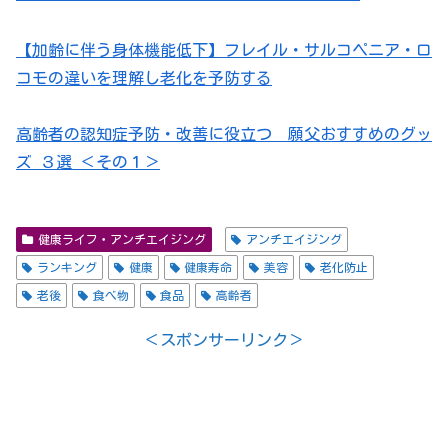
【加齢に伴う身体機能低下】フレイル・サルコペニア・ロ
コモの違いを理解し老化を予防する
高齢者の認知症予防・改善に役立つ 願父おすすめのグッ
ズ ３選 ＜その１＞
健康ライフ・アンチエイジング
アンチエイジング
ランキング
健康
健康寿命
美容
老化防止
老後
食べ物
食品
高齢者
＜スポンサーリンク＞