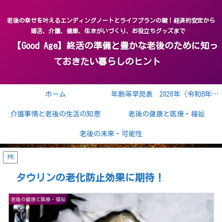
老後の幸せを叶えるエンディングノートとライフプランの鍵！経済的安定から
婚活、介護、健康、生きがいづくり、お役立ちグッズまで
【Good Age】終活の準備と豊かな老後のために知っ
ておきたい暮らしのヒント
ホーム
年齢等早見表 2026年（令和8年） 2027年（令和9年）
介護事情と老後の生活の知恵
老後の健康と医療・福祉
老後の未来・可能性
PR
タウリンの老化防止効果に期待！
老後の健康と医療・福祉