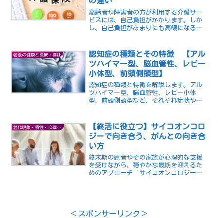
の違い
高齢者や障害者の方が利用する介護サー
ビスには、自己負担がかかります。しか
し、自己負担があまりにも高額になる
と、経済的な負担が大きくなり、介護サ
ービスの利用を断念する場合もありま
す。そこで、国や自治体は、自己負担の
認知症の種類とその特徴 【アル
老後の健康と医療・福祉
上限を設ける制度を導入してい...
ツハイマー型、脳血管性、レビー
小体型、前頭側頭型】
認知症の種類と特徴を解説します。アル
ツハイマー型、脳血管性、レビー小体
型、前頭側頭型など、それぞれ症状や原
因が異なります。早期発見と適切なケア
が重要です。家族や医療専門家のサポー
トも大切です。
【終活に役立つ】サイコオンコロ
老化現象・特性・心理など
ジーで向き合う、がんとの向き合
い方
終末期の患者やその家族が心理的な支援
を受けながら、穏やかな最期を迎えるた
めのアプローチ「サイコオンコロジー」
を終活に取り入れる重要性について解
説。心のケアを通じて患者や家族が意味
ある最期を迎えるための有効な手段であ
ることを探ります。
＜スポンサーリンク＞