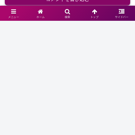
メニュー
ホーム
検索
トップ
サイドバー
ホーム
老後の健康と医療・福祉
【Good Age】終活の準備と豊かな老後のために知っ
ておきたい暮らしのヒント
ホーム
プライバシーポリシー
FAQ
リンク集
西暦・和暦・干支・年齢・長寿
家族はどう向き合う？高齢ドライ
祝 早見表
バーの現実
© 2022 【Good Age】終活の準備と豊かな老後のために知っておき
たい暮らしのヒント.