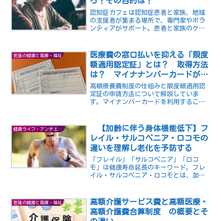
ろ？その目的は？
認知症カフェは認知症患者と家族、地域
の支援者が集まる場所で、専門家やボラ
ンティアがサポート。患者と家族のケ
ア、社会的交流、偏見解消が目的。趣味
や活動も提供し、自己肯定感向上。探し
方はネット検索や地域包括支援センタ
医療費の窓口払いを抑える「限度
老後の健康と医療・福祉
ー、市役所等で
額適用認定証」とは？ 取得方法
は？ マイナナンバーカードがあ
ればいい！？
高額療養費制度の仕組みと限度額適用認
定証の申請方法について解説していま
す。マイナンバーカードを利用すること
で手続きがスムーズになり、自己負担限
度額を超える医療費を軽減できます。手
術や入院などで高額な費用がかかる場合
【加齢に伴う身体機能低下】フ
健康ライフ・アンチエイジング
や、慢性疾患や障害での通院や治療が必
レイル・サルコペニア・ロコモの
要な場合に特に便利な制度です。
違いを理解し老化を予防する
「フレイル」「サルコペニア」「ロコ
モ」は健康寿命延長のキーワード。フレ
イル・サルコペニア・ロコモとは、加齢
に伴う身体機能の低下を示す言葉です。
それぞれに意味や特徴が異なります。本
記事では、その違いと予防法について解
高額介護サービス費と高額医療・
老後の健康と医療・福祉
説します。
高額介護費合算制度 の概要とそ