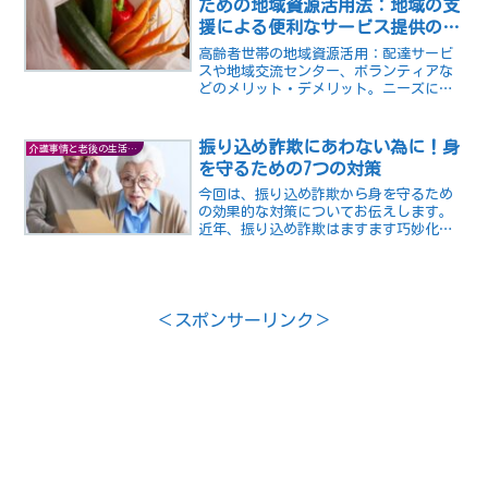
ための地域資源活用法：地域の支
援による便利なサービス提供の提
案
高齢者世帯の地域資源活用：配達サービ
スや地域交流センター、ボランティアな
どのメリット・デメリット。ニーズに合
わせて利用し、充実した生活を。
振り込め詐欺にあわない為に！身
介護事情と老後の生活の知恵
を守るための7つの対策
今回は、振り込め詐欺から身を守るため
の効果的な対策についてお伝えします。
近年、振り込め詐欺はますます巧妙化し
ており、私たち一人一人が対策を講じる
必要があります。以下に、振り込め詐欺
から身を守るための7つの対策をご紹介し
ます。1 不審な電話や...
＜スポンサーリンク＞