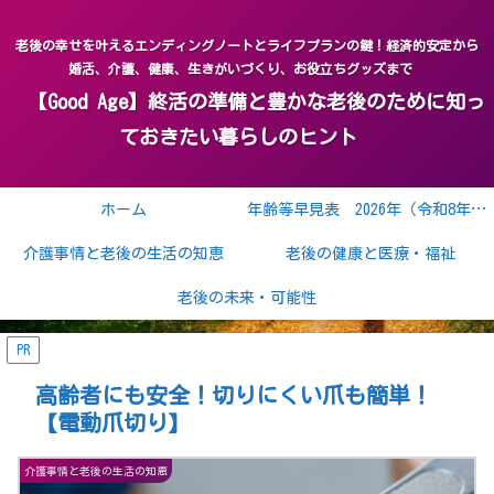
老後の幸せを叶えるエンディングノートとライフプランの鍵！経済的安定から
婚活、介護、健康、生きがいづくり、お役立ちグッズまで
【Good Age】終活の準備と豊かな老後のために知っ
ておきたい暮らしのヒント
ホーム
年齢等早見表 2026年（令和8年） 2027年（令和9年）
介護事情と老後の生活の知恵
老後の健康と医療・福祉
老後の未来・可能性
PR
高齢者にも安全！切りにくい爪も簡単！
【電動爪切り】
介護事情と老後の生活の知恵