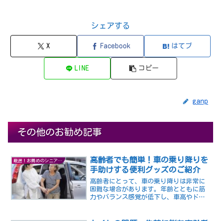
シェアする
X
Facebook
はてブ
LINE
コピー
ganp
その他のお勧め記事
高齢者でも簡単！車の乗り降りを
厳選！お薦めのシニアグッズ
手助けする便利グッズのご紹介
高齢者にとって、車の乗り降りは非常に
困難な場合があります。年齢とともに筋
力やバランス感覚が低下し、車高やドア
の位置などの問題もあり、乗り降りに苦
労される高齢者は多い様です。高齢者は
転倒や転落による怪我のリスクが高く、