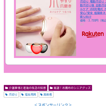
爪切り 電動爪切り 
動爪切り機 自動爪
ルケア USB充電式
安心/安全 低騒音ネ
寄り向け
価格：3,730円（税
点)
介護事情と老後の生活の知恵
厳選！お薦めのシニアグッズ
爪切り
福祉用具
高齢者
＜スポンサーリンク＞