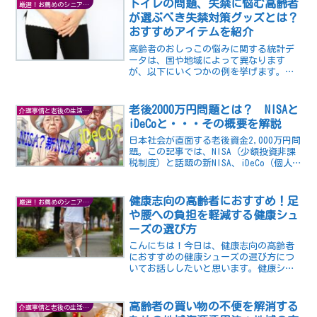
トイレの問題、失禁に悩む高齢者
厳選！お薦めのシニアグッズ
車の乗り降りに失敗すると...
が選ぶべき失禁対策グッズとは？
おすすめアイテムを紹介
高齢者のおしっこの悩みに関する統計デ
ータは、国や地域によって異なります
が、以下にいくつかの例を挙げます。・
日本の厚生労働省が公表しているデータ
によると、65歳以上の高齢者のうち、男
性は約13.6%、女性は約28.8%が尿失禁に
老後2000万円問題とは？ NISAと
介護事情と老後の生活の知恵
悩んでいるとさ...
iDeCoと・・・その概要を解説
日本社会が直面する老後資金2,000万円問
題。この記事では、NISA（少額投資非課
税制度）と話題の新NISA、iDeCo（個人
型確定拠出年金）の活用法を紐解きなが
ら、将来への不安を軽減するための戦略
を解説します。税制優遇を活かし、様々
健康志向の高齢者におすすめ！足
厳選！お薦めのシニアグッズ
な選択肢を検討しつつ、賢い資産形成を
や腰への負担を軽減する健康シュ
目指しましょう。老後に向けての準備は
ーズの選び方
今から始めるべきです。
こんにちは！今日は、健康志向の高齢者
におすすめの健康シューズの選び方につ
いてお話ししたいと思います。健康シュ
ーズとは、足や腰への負担を軽減する機
能性の高い靴のことです。足や腰の痛み
に悩む高齢者の方にとって、健康シュー
高齢者の買い物の不便を解消する
介護事情と老後の生活の知恵
ズは快適な歩行をサポート...