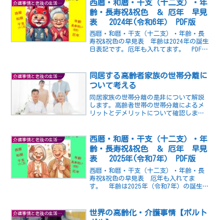
西暦・和暦・干支（十二支）・年
介護事情と老後の生活の知恵
齢・長寿祝&祝色 ＆ 厄年 早見
表 2024年(令和6年） PDF版
西暦・和暦・干支（十二支）・年齢・長
寿祝&祝色の早見表 年齢は2024年の誕生
日表記です。厄年も入れてます。 PDFフ
ァイルのダウンロードが可能です。
同居する高齢者家族の世帯分離に
介護事情と老後の生活の知恵
ついて考える
同居家族の世帯分離の是非について解説
します。高齢者世帯の世帯分離によるメ
リットとデメリットについて確認しまし
ょう。
西暦・和暦・干支（十二支）・年
介護事情と老後の生活の知恵
齢・長寿祝&祝色 ＆ 厄年 早見
表 2025年(令和7年） PDF版
西暦・和暦・干支（十二支）・年齢・長
寿祝&祝色の早見表 厄年も入れてま
す。 年齢は2025年（令和7年）の誕生日
表記です。PDFファイルのダウンロードが
可能です。
世界の高齢化・介護事情【ポルト
介護事情と老後の生活の知恵