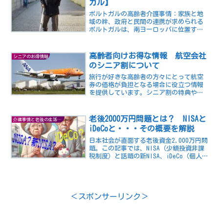
ガル】
ポルトガルの高齢者介護事情：家族と地
域の絆、政府と民間の連携が求められる
ポルトガルは、南ヨーロッパに位置する
国で、人口は約1000万人です。ポルトガ
ルの高齢化率は、2020年時点で23.2％と
ヨーロッパで最も高い水準にあります。
高齢者向けお得な情報 航空会社
シニアのお得情報
高齢者の増加...
のシニア割について
旅行が好きな高齢者の方々にとって航空
券の価格が負担となる場合に役立つ情報
を提供しています。シニア割の特典や条
件について解説し、航空会社の公式サイ
トや予約センターでの確認を推奨してい
ます。シニア割航空券を利用すれば、一
老後2000万円問題とは？ NISAと
介護事情と老後の生活の知恵
定の年齢以上の方々はお得に旅行を楽し
iDeCoと・・・その概要を解説
むことができます。
日本社会が直面する老後資金2,000万円問
題。この記事では、NISA（少額投資非課
税制度）と話題の新NISA、iDeCo（個人
型確定拠出年金）の活用法を紐解きなが
ら、将来への不安を軽減するための戦略
を解説します。税制優遇を活かし、様々
な選択肢を検討しつつ、賢い資産形成を
目指しましょう。老後に向けての準備は
＜スポンサーリンク＞
今から始めるべきです。