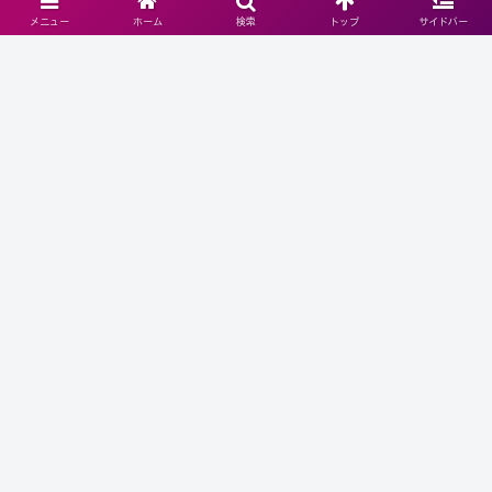
メニュー
ホーム
検索
トップ
サイドバー
ホーム
介護事情と老後の生活の知恵
【Good Age】終活の準備と豊かな老後のために知っ
ておきたい暮らしのヒント
ホーム
プライバシーポリシー
FAQ
リンク集
西暦・和暦・干支・年齢・長寿
家族はどう向き合う？高齢ドライ
祝 早見表
バーの現実
© 2022 【Good Age】終活の準備と豊かな老後のために知っておき
たい暮らしのヒント.