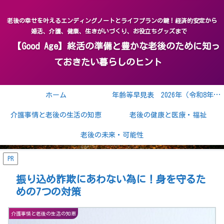
老後の幸せを叶えるエンディングノートとライフプランの鍵！経済的安定から
婚活、介護、健康、生きがいづくり、お役立ちグッズまで
【Good Age】終活の準備と豊かな老後のために知っ
ておきたい暮らしのヒント
ホーム
年齢等早見表 2026年（令和8年） 2027年（令和9年）
介護事情と老後の生活の知恵
老後の健康と医療・福祉
老後の未来・可能性
PR
振り込め詐欺にあわない為に！身を守るた
めの7つの対策
介護事情と老後の生活の知恵