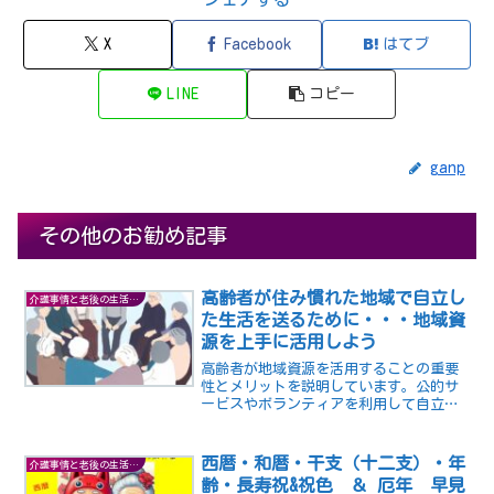
X
Facebook
はてブ
LINE
コピー
ganp
その他のお勧め記事
高齢者が住み慣れた地域で自立し
介護事情と老後の生活の知恵
た生活を送るために・・・地域資
源を上手に活用しよう
高齢者が地域資源を活用することの重要
性とメリットを説明しています。公的サ
ービスやボランティアを利用して自立し
た快適な生活を送ることができます。地
域の情報を探し、エンパワメントを促進
しましょう。
西暦・和暦・干支（十二支）・年
介護事情と老後の生活の知恵
齢・長寿祝&祝色 ＆ 厄年 早見