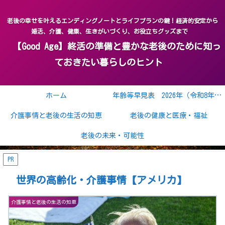
老後の幸せを叶えるエンディングノートとライフプランの鍵！経済的安定から
婚活、介護、健康、生きがいづくり、お役立ちグッズまで
【Good Age】終活の準備と豊かな老後のために知っ
ておきたい暮らしのヒント
ホーム
年齢等早見表 2026年（令和8年） 2027年（令和9年）
介護事情と老後の生活の知恵
老後の健康と医療・福祉
老後の未来・可能性
PR
世界の高齢化・介護事情【アメリカ】
介護事情と老後の生活の知恵