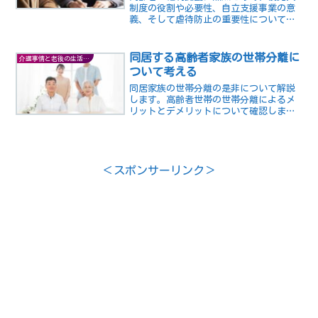
制度の役割や必要性、自立支援事業の意
義、そして虐待防止の重要性についての
理解を深め、社会全体で高齢者を支える
ための啓発を促しています。高齢者の尊
厳を守り、健全な社会を築くために必要
同居する高齢者家族の世帯分離に
介護事情と老後の生活の知恵
な情報が提供されています。
ついて考える
同居家族の世帯分離の是非について解説
します。高齢者世帯の世帯分離によるメ
リットとデメリットについて確認しまし
ょう。
＜スポンサーリンク＞