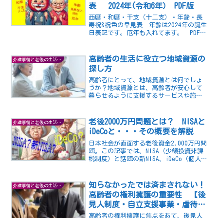
表 2024年(令和6年） PDF版
西暦・和暦・干支（十二支）・年齢・長
寿祝&祝色の早見表 年齢は2024年の誕生
日表記です。厄年も入れてます。 PDFフ
ァイルのダウンロードが可能です。
高齢者の生活に役立つ地域資源の
介護事情と老後の生活の知恵
探し方
高齢者にとって、地域資源とは何でしょ
うか？地域資源とは、高齢者が安心して
暮らせるように支援するサービスや施
設、活動や交流の場などのことです。高
齢者が自分に合った地域資源を探す3つの
方法をご紹介します。
老後2000万円問題とは？ NISAと
介護事情と老後の生活の知恵
iDeCoと・・・その概要を解説
日本社会が直面する老後資金2,000万円問
題。この記事では、NISA（少額投資非課
税制度）と話題の新NISA、iDeCo（個人
型確定拠出年金）の活用法を紐解きなが
ら、将来への不安を軽減するための戦略
を解説します。税制優遇を活かし、様々
知らなかったでは済まされない！
介護事情と老後の生活の知恵
な選択肢を検討しつつ、賢い資産形成を
高齢者の権利擁護の重要性 【後
目指しましょう。老後に向けての準備は
見人制度・自立支援事業・虐待防
今から始めるべきです。
止】
高齢者の権利擁護に焦点をあて、後見人