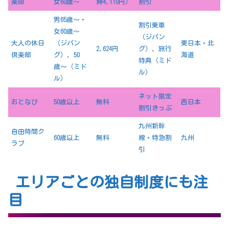
楽部
女60歳〜
婦4,110円）
割引
男65歳〜・
割引乗車
女60歳〜
（ジパン
大人の休日
（ジパン
東日本・北
2,624円
グ）、旅行
倶楽部
グ）、50
海道
特典（ミド
歳〜（ミド
ル）
ル）
ネット限定
おとなび
50歳以上
無料
西日本
割引きっぷ
九州新幹
自由時間ク
60歳以上
無料
線・特急割
九州
ラブ
引
エリアごとの独自制度にも注
目