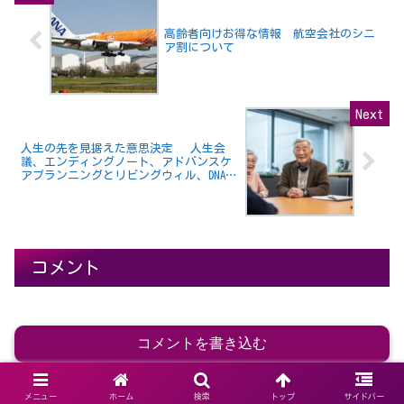
高齢者向けお得な情報 航空会社のシニ
ア割について
人生の先を見据えた意思決定 人生会
議、エンディングノート、アドバンスケ
アプランニングとリビングウィル、DNAR
の関連性と重要性を解説
コメント
コメントを書き込む
メニュー
ホーム
検索
トップ
サイドバー