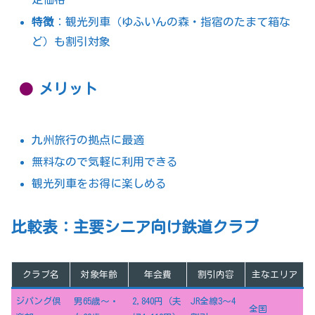
特徴
：観光列車（ゆふいんの森・指宿のたまて箱な
ど）も割引対象
メリット
九州旅行の拠点に最適
無料なので気軽に利用できる
観光列車をお得に楽しめる
比較表：主要シニア向け鉄道クラブ
クラブ名
対象年齢
年会費
割引内容
主なエリア
ジパング倶
男65歳〜・
2,840円（夫
JR全線3〜4
全国