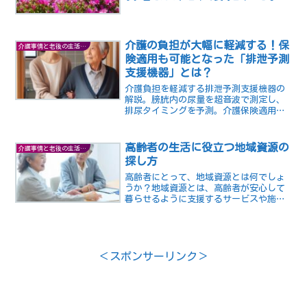
た市町村は何処だと思いますか？ 長寿
県と言って思い浮かぶのは、長野県や沖
縄県だと思いますが(沖縄はもう昔の話か
な？）そのどちらでもあ...
介護の負担が大幅に軽減する！保
介護事情と老後の生活の知恵
険適用も可能となった「排泄予測
支援機器」とは？
介護負担を軽減する排泄予測支援機器の
解説。膀胱内の尿量を超音波で測定し、
排尿タイミングを予測。介護保険適用が
開始され、多くの方が利用可能に。技術
進歩により、より使いやすい製品が期
待。介護現場での導入を検討してみてく
高齢者の生活に役立つ地域資源の
介護事情と老後の生活の知恵
ださい。
探し方
高齢者にとって、地域資源とは何でしょ
うか？地域資源とは、高齢者が安心して
暮らせるように支援するサービスや施
設、活動や交流の場などのことです。高
齢者が自分に合った地域資源を探す3つの
方法をご紹介します。
＜スポンサーリンク＞