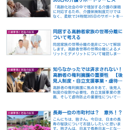
365日の介護サポートサービス
「高齢化社会の中で増加する介護の課題
に対応するため、介護保険制度だけでは
なく、柔軟で24時間365日のサポートを提
供する新しい介護サービスが登場。既に
直面している高齢者世帯やその家族にと
って、これらの新しい選択肢が安心感を
同居する高齢者家族の世帯分離に
介護事情と老後の生活の知恵
もたらし、介護負担を軽減する可能性が
ついて考える
広がっています。」
同居家族の世帯分離の是非について解説
します。高齢者世帯の世帯分離によるメ
リットとデメリットについて確認しまし
ょう。
知らなかったでは済まされない！
介護事情と老後の生活の知恵
高齢者の権利擁護の重要性 【後
見人制度・自立支援事業・虐待防
止】
高齢者の権利擁護に焦点をあて、後見人
制度の役割や必要性、自立支援事業の意
義、そして虐待防止の重要性についての
理解を深め、社会全体で高齢者を支える
ための啓発を促しています。高齢者の尊
厳を守り、健全な社会を築くために必要
長寿一位の市町村は？ 意外！？
介護事情と老後の生活の知恵
な情報が提供されています。
こんにちは、皆さん。今日は、日本の長
寿の秘訣についてお話ししたいと思いま
す。皆さんは、日本で長寿日本一となっ