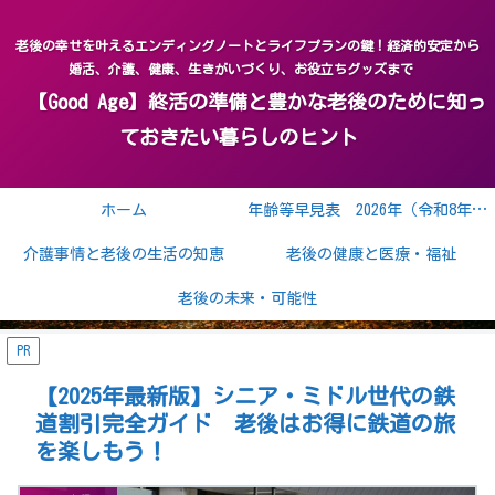
老後の幸せを叶えるエンディングノートとライフプランの鍵！経済的安定から
婚活、介護、健康、生きがいづくり、お役立ちグッズまで
【Good Age】終活の準備と豊かな老後のために知っ
ておきたい暮らしのヒント
ホーム
年齢等早見表 2026年（令和8年） 2027年（令和9年）
介護事情と老後の生活の知恵
老後の健康と医療・福祉
老後の未来・可能性
PR
【2025年最新版】シニア・ミドル世代の鉄
道割引完全ガイド 老後はお得に鉄道の旅
を楽しもう！