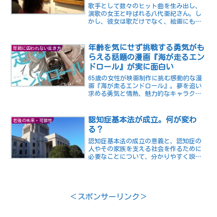
歌手として数々のヒット曲を生み出し、
演歌の女王と呼ばれる八代亜紀さん。し
かし、彼女は歌だけでなく、絵画にも情
熱を注いでいることをご存知でしょう
か。実は八代さんは、歌手デビューする
前から絵画教室に通っており、父親と一
年齢を気にせず挑戦する勇気がも
年齢に囚われない生き方
緒に写生に出かけるなど、幼...
らえる話題の漫画『海が走るエン
ドロール』が実に面白い
65歳の女性が映画制作に挑む感動的な漫
画『海が走るエンドロール』。夢を追い
求める勇気と情熱、魅力的なキャラクタ
ーが魅力。たらちねジョンの巧妙な筆致
が読者を引き込みます。夢追求者に勇気
を与える作品です
認知症基本法が成立。何が変わ
老後の未来・可能性
る？
認知症基本法の成立の意義と、認知症の
人やその家族を支える社会を作るために
必要なことについて、分かりやすく説明
しています。認知症に関する国の姿勢や
方向性、地方公共団体や関係機関、私た
ち一人ひとりの役割などが紹介されてい
ます。
＜スポンサーリンク＞