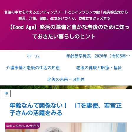
老後の幸せを叶えるエンディングノートとライフプランの鍵！経済的安定から
婚活、介護、健康、生きがいづくり、お役立ちグッズまで
【Good Age】終活の準備と豊かな老後のために知っ
ておきたい暮らしのヒント
ホーム
年齢等早見表 2026年（令和8年） 2027年（令和9年）
介護事情と老後の生活の知恵
老後の健康と医療・福祉
老後の未来・可能性
PR
年齢なんて関係ない！ ITを駆使、若宮正
子さんの活躍をみる
年齢に囚われない生き方