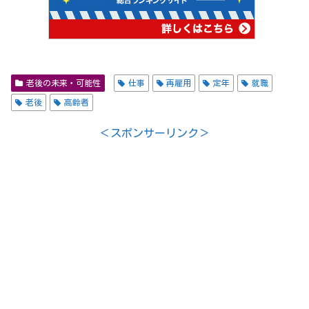
老後の未来・可能性
仕事
再雇用
定年
就職
老後
高齢者
＜スポンサーリンク＞