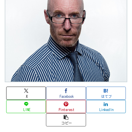
X
Facebook
はてブ
LINE
Pinterest
LinkedIn
コピー