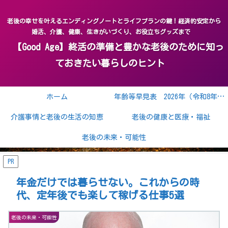
老後の幸せを叶えるエンディングノートとライフプランの鍵！経済的安定から
婚活、介護、健康、生きがいづくり、お役立ちグッズまで
【Good Age】終活の準備と豊かな老後のために知っ
ておきたい暮らしのヒント
ホーム
年齢等早見表 2026年（令和8年） 2027年（令和9年）
介護事情と老後の生活の知恵
老後の健康と医療・福祉
老後の未来・可能性
PR
年金だけでは暮らせない。これからの時
代、定年後でも楽して稼げる仕事5選
老後の未来・可能性