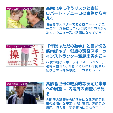
特に高齢者の方には、多くのメリットが
あると言われています。では、具体的に
高齢出産に伴うリスクと責任 –
年齢に囚われない生き方
どんなメリットがあるので...
ロバート・デニーロの事例から考
える
映画界の大スターであるロバート・デニ
ーロが、78歳にして7人目の子供を授かっ
たというニュースが話題になっていま
す。デニーロは、2016年に離婚した妻グ
レース・ハイトワーとの間に2人の子供を
もうけた後、代理母を利用して5人目と6
「年齢はただの数字」と言い切る
年齢に囚われない生き方
人目の子供を得...
筋肉ばあば 92歳の現役スポーツ
インストラクター瀧島未香をご紹
介
92歳の現役スポーツインストラクター、
瀧島未香さん。年齢にとらわれず挑戦し
続ける生き様が感動。ヨガやピラティス
のクラスで幅広い世代に指導し、健康的
な生活の大切さを示しています。彼女の
メッセージは、年齢は限界ではなく可能
高齢者世帯の経済的な安定と未来
老後の未来・可能性
性の始まりだと訴えかけています。
への展望 – 内閣府の調査から見
る
内閣府の調査から明らかになる高齢者世
帯の経済的な安定状況と課題。高齢者の
資産、収入源、就業傾向に焦点を当て、
日本の高齢化社会の経済的な未来への洞