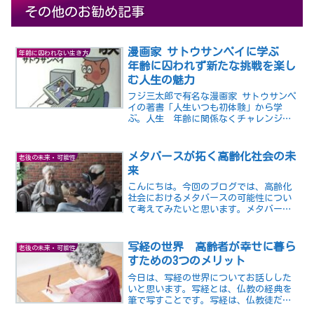
その他のお勧め記事
漫画家 サトウサンペイに学ぶ
年齢に囚われない生き方
年齢に囚われず新たな挑戦を楽し
む人生の魅力
フジ三太郎で有名な漫画家 サトウサンペ
イの著書「人生いつも初体験」から学
ぶ。人生 年齢に関係なくチャレンジす
る勇気を持とう。老後も前向きに豊かな
人生を楽しもう１
メタバースが拓く高齢化社会の未
老後の未来・可能性
来
こんにちは。今回のブログでは、高齢化
社会におけるメタバースの可能性につい
て考えてみたいと思います。メタバース
とは、仮想空間における複数の世界やコ
ミュニティを総称する言葉で、近年注目
されている技術の一つです。メタバース
写経の世界 高齢者が幸せに暮ら
老後の未来・可能性
では、現実と同じように自...
すための3つのメリット
今日は、写経の世界についてお話しした
いと思います。写経とは、仏教の経典を
筆で写すことです。写経は、仏教徒だけ
でなく、一般の人にも人気があります。