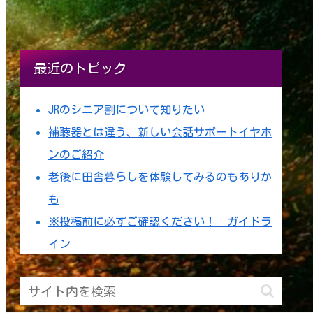
最近のトピック
JRのシニア割について知りたい
補聴器とは違う、新しい会話サポートイヤホ
ンのご紹介
老後に田舎暮らしを体験してみるのもありか
も
※投稿前に必ずご確認ください！ ガイドラ
イン