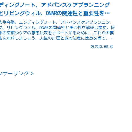
ディングノート、アドバンスケアプランニング
とリビングウィル、DNARの関連性と重要性を解
説
人生会議、エンディングノート、アドバンスケアプランニン
グ、リビングウィル、DNARの関連性と重要性を解説します。将
来の医療やケアの意思決定をサポートするために、これらの要
素を理解しましょう。人生の計画と意思決定に焦点を当て、
個々の役割と関連性を明確に説明します。
2023.06.30
ンサーリンク＞