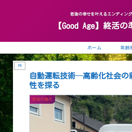
老後の幸せを叶えるエンディン
【Good Age】
ホーム
PR
自動運転技術─高齢化社会の
性を探る
老後の備え