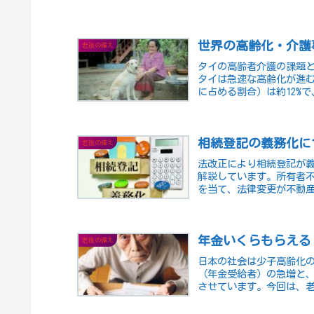
する効...
世界の高齢化・介護
老後の備え
タイの高齢者介護の課題
タイは急速な高齢化が進む
に占める割合）は約12%で
相続登記の義務化に
老後の備え
法改正により相続登記が
解説しています。所有者
を当て、法律変更が不動
す。
年金いくらもらえる
老後の備え
日本の社会は少子高齢化
（年金受給者）の急増と
させています。今回は、
しょう...