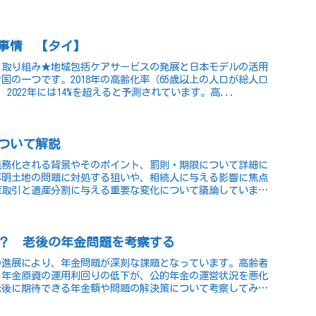
事情 【タイ】
と取り組み★地域包括ケアサービスの発展と日本モデルの活用
国の一つです。2018年の高齢化率（65歳以上の人口が総人口
、2022年には14%を超えると予測されています。高...
ついて解説
義務化される背景やそのポイント、罰則・期限について詳細に
不明土地の問題に対処する狙いや、相続人に与える影響に焦点
産取引と遺産分割に与える重要な変化について議論していま
？ 老後の年金問題を考察する
の進展により、年金問題が深刻な課題となっています。高齢者
、年金原資の運用利回りの低下が、公的年金の運営状況を悪化
老後に期待できる年金額や問題の解決策について考察してみま