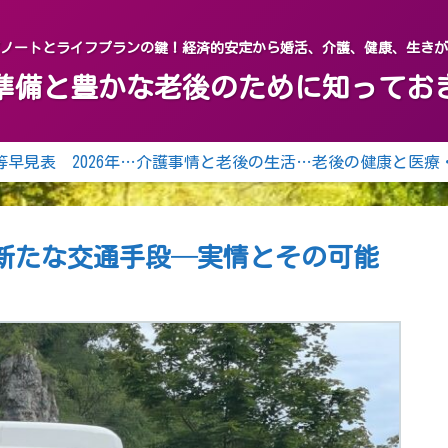
グノートとライフプランの鍵！経済的安定から婚活、介護、健康、生き
終活の準備と豊かな老後のために知って
年齢等早見表 2026年（令和8年） 2027年（令和9年）
介護事情と老後の生活の知恵
老後の健康と医療
新たな交通手段─実情とその可能