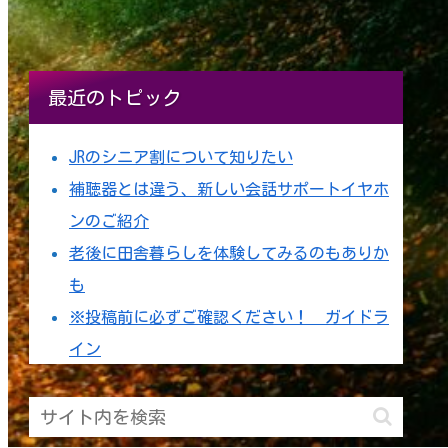
最近のトピック
JRのシニア割について知りたい
補聴器とは違う、新しい会話サポートイヤホ
ンのご紹介
老後に田舎暮らしを体験してみるのもありか
も
※投稿前に必ずご確認ください！ ガイドラ
イン