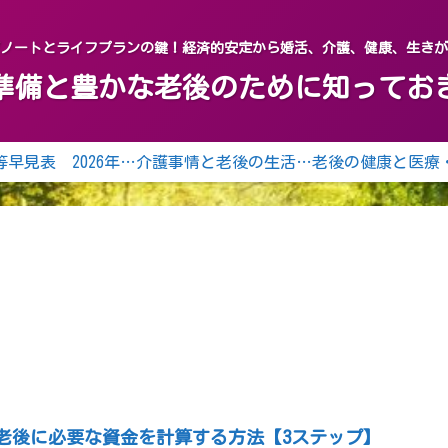
グノートとライフプランの鍵！経済的安定から婚活、介護、健康、生き
終活の準備と豊かな老後のために知って
年齢等早見表 2026年（令和8年） 2027年（令和9年）
介護事情と老後の生活の知恵
老後の健康と医療
老後に必要な資金を計算する方法【3ステップ】