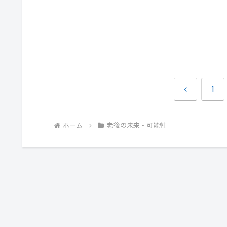
前
1
へ
ホーム
老後の未来・可能性