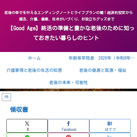
老後の幸せを叶えるエンディングノートとライフプランの鍵！経済的安定から
婚活、介護、健康、生きがいづくり、お役立ちグッズまで
【Good Age】終活の準備と豊かな老後のために知っ
ておきたい暮らしのヒント
ホーム
年齢等早見表 2026年（令和8年） 2027年（令和9年）
介護事情と老後の生活の知恵
老後の健康と医療・福祉
老後の未来・可能性
PR
領収書
X
Facebook
はてブ